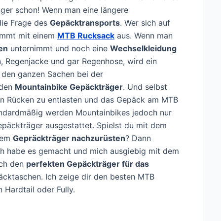
nger schon! Wenn man eine längere
 die Frage des
Gepäcktransports
. Wer sich auf
kommt mit einem
MTB Rucksack
aus. Wenn man
en
unternimmt und noch eine
Wechselkleidung
 Regenjacke und gar Regenhose, wird ein
t den ganzen Sachen bei der
 den
Mountainbike Gepäckträger
. Und selbst
den Rücken zu entlasten und das Gepäck am MTB
andardmäßig werden Mountainbikes jedoch nur
epäckträger ausgestattet. Spielst du mit dem
inem
Gepräckträger nachzurüsten
? Dann
. Ich habe es gemacht und mich ausgiebig mit dem
ich den
perfekten Gepäckträger für das
cktaschen. Ich zeige dir den besten MTB
Hardtail oder Fully.