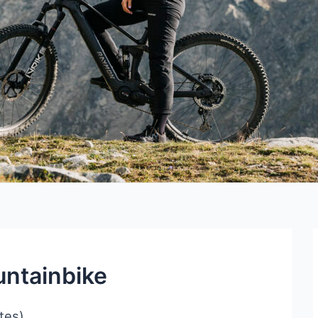
ntainbike
tes)